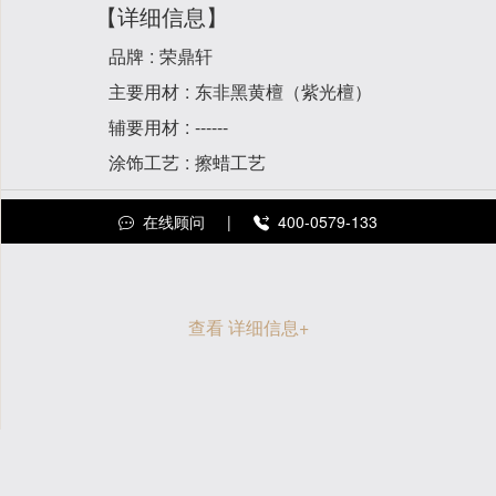
【详细信息】
品牌
荣鼎轩
主要用材
东非黑黄檀（紫光檀）
辅要用材
------
涂饰工艺
擦蜡工艺
在线顾问
|
400-0579-133
查看 详细信息
+