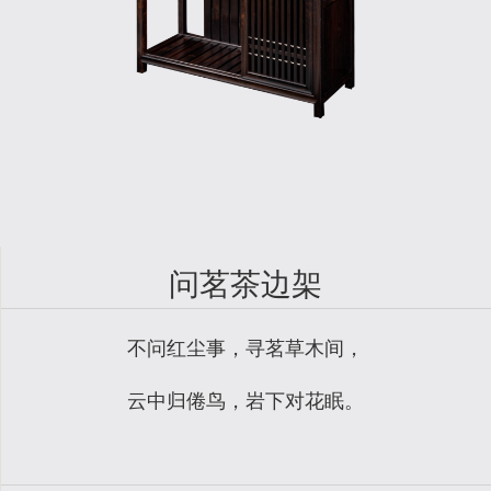
问茗茶边架
不问红尘事，寻茗草木间，
云中归倦鸟，岩下对花眠。