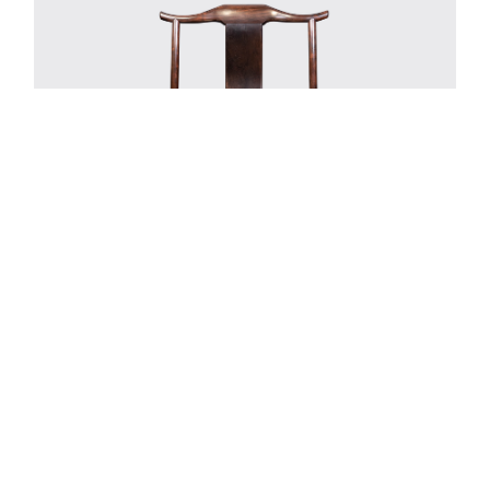
四出头官帽椅