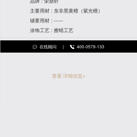
品牌
荣鼎轩
主要用材
东非黑黄檀（紫光檀）
辅要用材
------
涂饰工艺
擦蜡工艺
在线顾问
|
400-0579-133
查看 详细信息
+