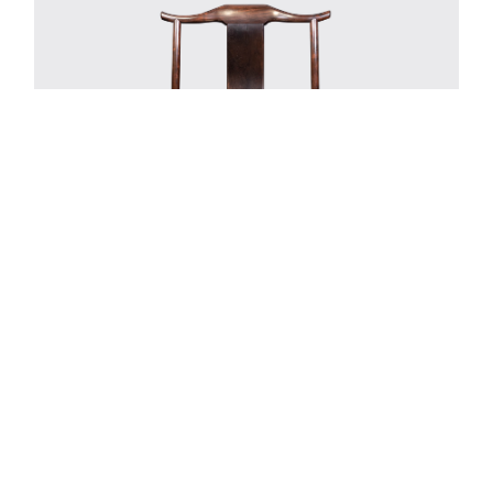
四出头官帽椅