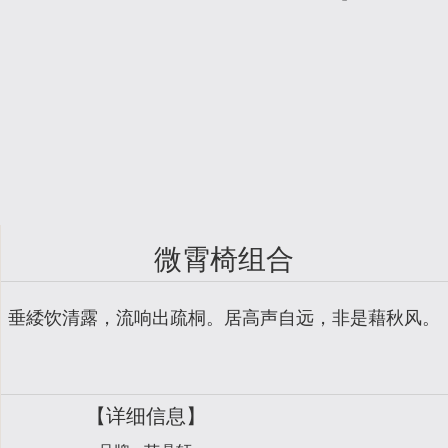
微霄椅组合
垂緌饮清露，流响出疏桐。居高声自远，非是藉秋风。
【详细信息】