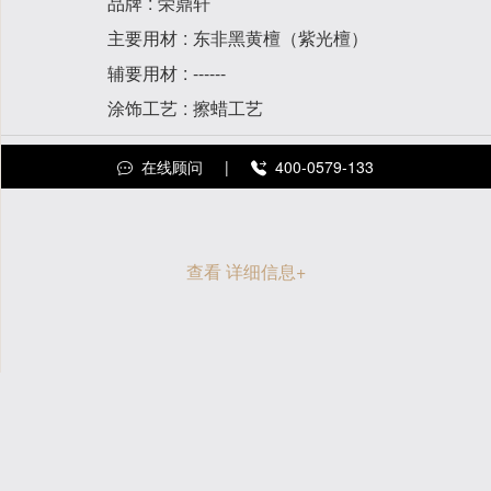
品牌
荣鼎轩
主要用材
东非黑黄檀（紫光檀）
辅要用材
------
涂饰工艺
擦蜡工艺
在线顾问
|
400-0579-133
查看 详细信息
+